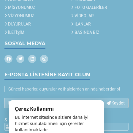
MİSYONUMUZ
FOTO GALERİLER
VİZYONUMUZ
VİDEOLAR
DUYURULAR
İLANLAR
İLETİŞİM
BASINDA BİZ
SOSYAL MEDYA
E-POSTA LİSTESİNE KAYIT OLUN
Güncel haberler, duyurular ve ihalelerden anında haberdar ol
E-Posta adresinizi yazın...
Kaydet
Çerez Kullanımı
Bu internet sitesinde sizlere daha iyi
S
hizmet sunulabilmesi için çerezler
412491 Ziyaretci
535557 Gösterim
kullanılmaktadır.