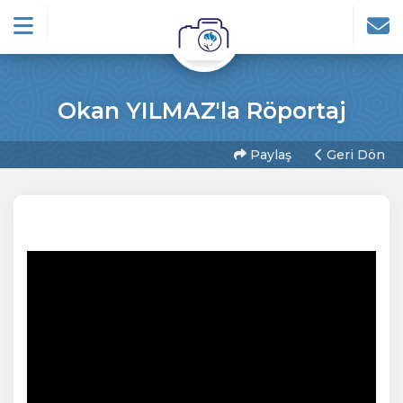
Okan YILMAZ'la Röportaj
Paylaş
Geri Dön