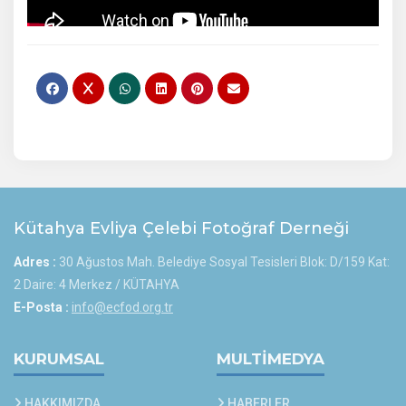
Kütahya Evliya Çelebi Fotoğraf Derneği
Adres :
30 Ağustos Mah. Belediye Sosyal Tesisleri Blok: D/159 Kat:
2 Daire: 4 Merkez / KÜTAHYA
E-Posta :
info@ecfod.org.tr
KURUMSAL
MULTİMEDYA
HAKKIMIZDA
HABERLER